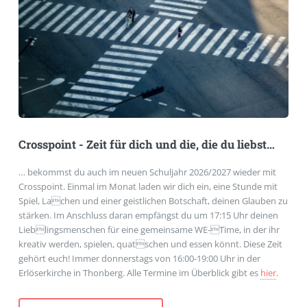
Crosspoint - Zeit für dich und die, die du liebst…
… bekommst du auch im neuen Schuljahr 2026/2027 wieder mit
Crosspoint. Einmal im Monat laden wir dich ein, eine Stunde mit
Spiel, Lachen und einer geistlichen Botschaft, deinen Glauben zu
stärken. Im Anschluss daran empfängst du um 17:15 Uhr deinen
Lieblingsmenschen für eine gemeinsame WE-Time, in der ihr
kreativ werden, spielen, quatschen und essen könnt. Diese Zeit
gehört euch! Immer donnerstags von 16:00-19:00 Uhr in der
Erlöserkirche in Thonberg. Alle Termine im Überblick gibt es
hier
.