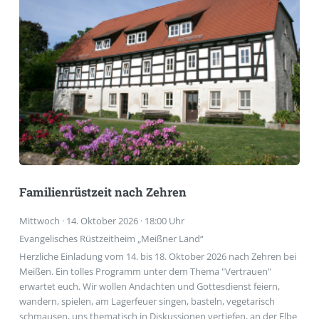
Familienrüstzeit nach Zehren
Mittwoch · 14. Oktober 2026 · 18:00 Uhr
Evangelisches Rüstzeitheim „Meißner Land“
Herzliche Einladung vom 14. bis 18. Oktober 2026 nach Zehren bei
Meißen. Ein tolles Programm unter dem Thema "Vertrauen"
erwartet euch. Wir wollen Andachten und Gottesdienst feiern,
wandern, spielen, am Lagerfeuer singen, basteln, vegetarisch
schmausen, uns thematisch in Diskussionen vertiefen, an der Elbe